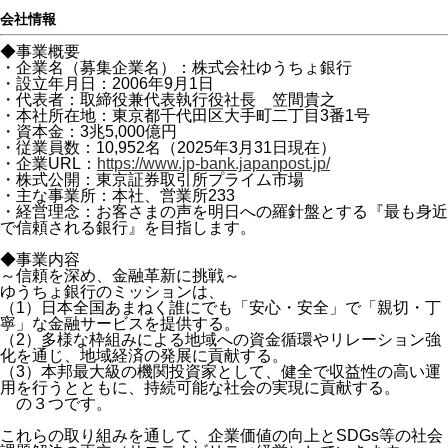
会社情報
◆事業概要
・企業名（募集企業名）：株式会社ゆうちょ銀行
・設立年月日：2006年9月1日
・代表者：取締役兼代表執行役社長 笠間貴之
・本社所在地：東京都千代田区大手町二丁目3番1号
・資本金：3兆5,000億円
・従業員数：10,952名（2025年3月31日現在）
・企業URL：
https://www.jp-bank.japanpost.jp/
・株式公開：東京証券取引所プライム市場
・主な事業所：本社、営業所233
・経営理念：お客さまの声を明日への羅針盤とする『最も身近
で信頼される銀行』を目指します。
◆事業内容
～信頼を深め、金融革新に挑戦～
ゆうちょ銀行のミッションは、
（1）日本全国あまねく誰にでも「安心・安全」で「親切・丁
寧」な金融サービスを提供する。
（2）多様な枠組みによる地域への資金循環やリレーション強
化を通じ、地域経済の発展に貢献する。
（3）本邦最大級の機関投資家として、健全で収益性の高い運
用を行うとともに、持続可能な社会の実現に貢献する。
の３つです。
これらの取り組みを通して、企業価値の向上とSDGs等の社会