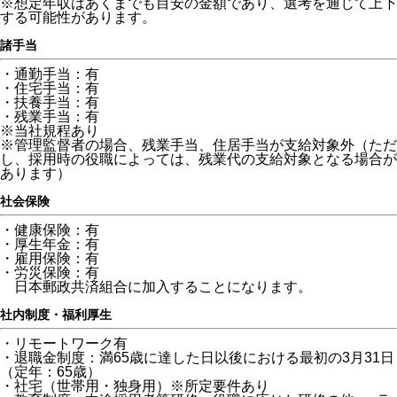
※想定年収はあくまでも目安の金額であり、選考を通じて上下
する可能性があります。
諸手当
・通勤手当：有
・住宅手当：有
・扶養手当：有
・残業手当：有
※当社規程あり
※管理監督者の場合、残業手当、住居手当が支給対象外（ただ
し、採用時の役職によっては、残業代の支給対象となる場合が
あります）
社会保険
・健康保険：有
・厚生年金：有
・雇用保険：有
・労災保険：有
日本郵政共済組合に加入することになります。
社内制度・福利厚生
・リモートワーク有
・退職金制度：満65歳に達した日以後における最初の3月31日
（定年：65歳）
・社宅（世帯用・独身用）※所定要件あり