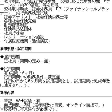
・教育制度：中途採用者等研修、役職に応じた研修の他、eラ
ーニング（約300講座）等を用意
・資格取得助成：証券外務員、FP（ファイナンシャルプラン
ナー）、銀行業務検定試験、
証券アナリスト、社会保険労務士等
・各種社会保険完備
・財形貯蓄制度
・保険料払込団体
・社員持株会
・レクリエーション施設
・付属医療機関（逓信病院）
雇用形態・試用期間
◆雇用形態
正社員（期間の定め：無）
◆試用期間
有 (期間：6ヶ月)
試用期間中の勤務条件：変更無
採用の日から6ヶ月間を試用期間とし、試用期間は勤続年数
に通算されます。
選考内容
・筆記・Web試験：有
・面接回数：3回（選考回数は目安。オンライン面接可。）
※応募時に写真添付が必要です。