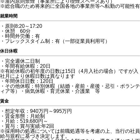
※屋内原則禁煙（事業所により喫煙スペースあり）
※総合職のため将来的に全国各地の事業所等へ転勤の可能性有
就業時間
・原則8:20～17:20
・休憩 60分
・時間外労働：有
・フレックスタイム制：有（一部従業員利用可）
休日休暇
・完全週休二日制
・年間有給休暇：20日
※有給休暇の初年度の日数は15日（4月入社の場合）ですが入
社月により休暇日数は異なります
・年間休日日数：120日
・その他休暇：特別休暇（結婚・産前・産後・忌引・ボランテ
ィア等）・病気休暇・育児休業・介護業 等
賃金
・想定年収：940万円～995万円
・賃金形態：月給制
・月給：519,680円～
・賞与：賞与実績:年2回
※採用時の処遇については前職処遇等を考慮の上、当行の社員
給与規程に基づき決定します。