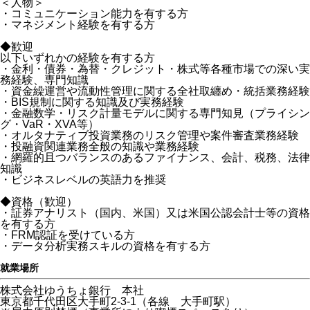
＜人物＞
・コミュニケーション能力を有する方
・マネジメント経験を有する方
◆歓迎
以下いずれかの経験を有する方
・金利・債券・為替・クレジット・株式等各種市場での深い実
務経験、専門知識
・資金繰運営や流動性管理に関する全社取纏め・統括業務経験
・BIS規制に関する知識及び実務経験
・金融数学・リスク計量モデルに関する専門知見（プライシン
グ・VaR・XVA等）
・オルタナティブ投資業務のリスク管理や案件審査業務経験
・投融資関連業務全般の知識や業務経験
・網羅的且つバランスのあるファイナンス、会計、税務、法律
知識
・ビジネスレベルの英語力を推奨
◆資格（歓迎）
・証券アナリスト（国内、米国）又は米国公認会計士等の資格
を有する方
・FRM認証を受けている方
・データ分析実務スキルの資格を有する方
就業場所
株式会社ゆうちょ銀行 本社
東京都千代田区大手町2-3-1（各線 大手町駅）