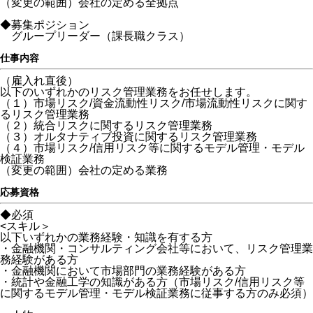
（変更の範囲）会社の定める全拠点
◆募集ポジション
グループリーダー（課長職クラス）
仕事内容
（雇入れ直後）
以下のいずれかのリスク管理業務をお任せします。
（１）市場リスク/資金流動性リスク/市場流動性リスクに関す
るリスク管理業務
（２）統合リスクに関するリスク管理業務
（３）オルタナティブ投資に関するリスク管理業務
（４）市場リスク/信用リスク等に関するモデル管理・モデル
検証業務
（変更の範囲）会社の定める業務
応募資格
◆必須
<スキル＞
以下いずれかの業務経験・知識を有する方
・金融機関・コンサルティング会社等において、リスク管理業
務経験がある方
・金融機関において市場部門の業務経験がある方
・統計や金融工学の知識がある方（市場リスク/信用リスク等
に関するモデル管理・モデル検証業務に従事する方のみ必須）