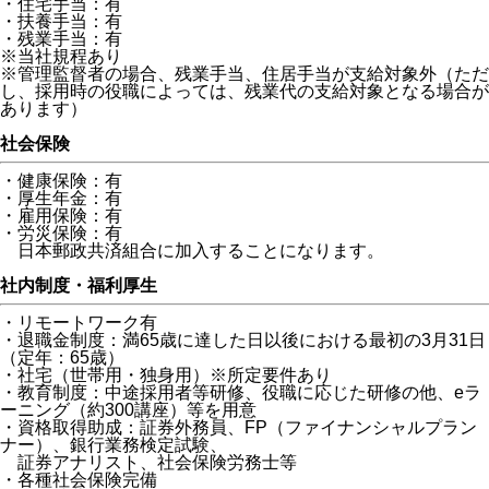
・住宅手当：有
・扶養手当：有
・残業手当：有
※当社規程あり
※管理監督者の場合、残業手当、住居手当が支給対象外（ただ
し、採用時の役職によっては、残業代の支給対象となる場合が
あります）
社会保険
・健康保険：有
・厚生年金：有
・雇用保険：有
・労災保険：有
日本郵政共済組合に加入することになります。
社内制度・福利厚生
・リモートワーク有
・退職金制度：満65歳に達した日以後における最初の3月31日
（定年：65歳）
・社宅（世帯用・独身用）※所定要件あり
・教育制度：中途採用者等研修、役職に応じた研修の他、eラ
ーニング（約300講座）等を用意
・資格取得助成：証券外務員、FP（ファイナンシャルプラン
ナー）、銀行業務検定試験、
証券アナリスト、社会保険労務士等
・各種社会保険完備