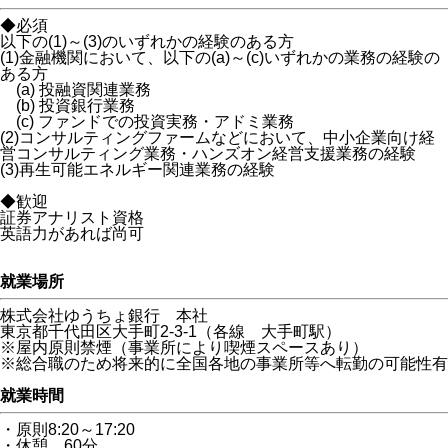
◆必須
以下の(1)～(3)のいずれかの経験のある方
(1)金融機関において、以下の(a)～(c)いずれかの業務の経験の
ある方
(a) 投融資関連業務
(b) 投資銀行業務
(c) ファンドでの投資実務・アドミ業務
(2)コンサルティングファームなどにおいて、中小企業向け経
営コンサルティング業務・ハンズオン経営支援業務の経験
(3)再生可能エネルギー関連業務の経験
◆歓迎
証券アナリスト資格
英語力があれば尚可
就業場所
株式会社ゆうちょ銀行 本社
東京都千代田区大手町2-3-1（各線 大手町駅）
※屋内原則禁煙（事業所により喫煙スペースあり）
※総合職のため将来的に全国各地の事業所等へ転勤の可能性有
就業時間
・原則8:20～17:20
・休憩 60分