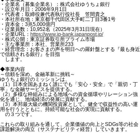
・企業名（募集企業名）：株式会社ゆうちょ銀行
・設立年月日：2006年9月1日
・代表者：取締役兼代表執行役社長 笠間貴之
・本社所在地：東京都千代田区大手町二丁目3番1号
・資本金：3兆5,000億円
・従業員数：10,952名（2025年3月31日現在）
・企業URL：
https://www.jp-bank.japanpost.jp/
・株式公開：東京証券取引所プライム市場
・主な事業所：本社、営業所233
・経営理念：お客さまの声を明日への羅針盤とする『最も身近
で信頼される銀行』を目指
します。
◆事業内容
～信頼を深め、金融革新に挑戦～
ゆうちょ銀行のミッションは、
（1）日本全国あまねく誰にでも「安心・安全」で「親切・丁
寧」な金融サービスを提供する。
（2）多様な枠組みによる地域への資金循環やリレーション強
化を通じ、地域経済の発展に貢献する。
（3）本邦最大級の機関投資家として、健全で収益性の高い運
用を行うとともに、持続可能な社会の実現に貢献する。
の３つです。
これらの取り組みを通して、企業価値の向上とSDGs等の社会
課題解決の両立（サステナビリティ経営）していきます。