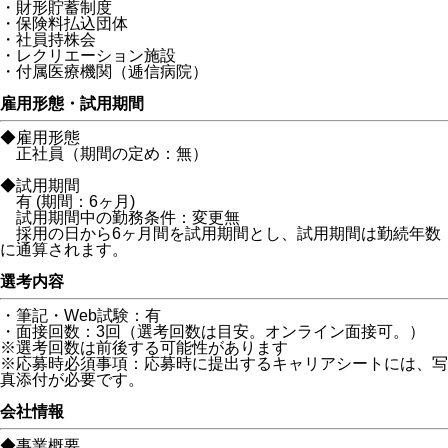
・財形貯蓄制度
・保険料払込団体
・社員持株会
・レクリエーション施設
・付属医療機関（逓信病院）
雇用形態・試用期間
◆雇用形態
正社員（期間の定め：無）
◆試用期間
有 (期間：6ヶ月)
試用期間中の勤務条件：変更無
採用の日から6ヶ月間を試用期間とし、試用期間は勤続年数
に通算されます。
選考内容
・筆記・Web試験：有
・面接回数：3回（選考回数は目安。オンライン面接可。）
※選考回数は前後する可能性があります
※応募時必須事項：応募時に提出するキャリアシートには、写
真添付が必要です。
会社情報
◆事業概要