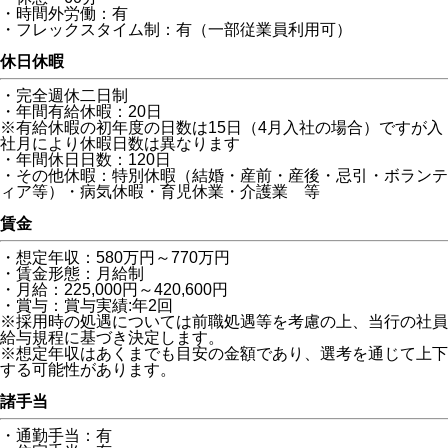
・時間外労働：有
・フレックスタイム制：有（一部従業員利用可）
休日休暇
・完全週休二日制
・年間有給休暇：20日
※有給休暇の初年度の日数は15日（4月入社の場合）ですが入
社月により休暇日数は異なります
・年間休日日数：120日
・その他休暇：特別休暇（結婚・産前・産後・忌引・ボランテ
ィア等）・病気休暇・育児休業・介護業 等
賃金
・想定年収：580万円～770万円
・賃金形態：月給制
・月給：225,000円～420,600円
・賞与：賞与実績:年2回
※採用時の処遇については前職処遇等を考慮の上、当行の社員
給与規程に基づき決定します。
※想定年収はあくまでも目安の金額であり、選考を通じて上下
する可能性があります。
諸手当
・通勤手当：有