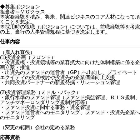
◆募集ポジション
担当者～ＭＧクラス
※実務経験を積み、将来、関連ビジネスのコア人材になって頂
くことを想定。
※採用時の役職（ポジション）については、前職経験等を考慮
の上、当行の人事管理規程に基づき決定します。
仕事内容
（雇入れ直後）
(1)投資企画（フロント）
・投資規模・投資領域等の業容拡大に向けた体制構築に係る企
画立案・推進
・出資先のファンドの運営者（GP）へ出向し、プライベート
エクイティの投資検討や投資先の企業価値向上支援
・共同投資パートナーの新規発掘・リレーション管理
(2)投資管理業務（ミドル・バック）
・銀行水準のファンド管理（ファンド損益管理、ＢＩＳ規制、
アンチマネーロンダリング規制対応等）
・ファンド投資に関する事務・資金管理
・ファンド運営者へのモニタリング、ファンド・投資先企業へ
のモニタリング
（変更の範囲）会社の定める業務
応募資格