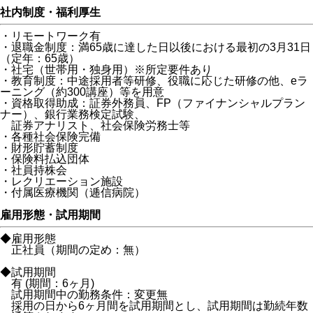
社内制度・福利厚生
・リモートワーク有
・退職金制度：満65歳に達した日以後における最初の3月31日
（定年：65歳）
・社宅（世帯用・独身用）※所定要件あり
・教育制度：中途採用者等研修、役職に応じた研修の他、eラ
ーニング（約300講座）等を用意
・資格取得助成：証券外務員、FP（ファイナンシャルプラン
ナー）、銀行業務検定試験、
証券アナリスト、社会保険労務士等
・各種社会保険完備
・財形貯蓄制度
・保険料払込団体
・社員持株会
・レクリエーション施設
・付属医療機関（逓信病院）
雇用形態・試用期間
◆雇用形態
正社員（期間の定め：無）
◆試用期間
有 (期間：6ヶ月)
試用期間中の勤務条件：変更無
採用の日から6ヶ月間を試用期間とし、試用期間は勤続年数