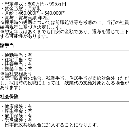
・想定年収：800万円～995万円
・賃金形態：月給制
・月給：460,000円～540,000円
・賞与：賞与実績:年2回
※採用時の処遇については前職処遇等を考慮の上、当行の社員
給与規程に基づき決定します。
※想定年収はあくまでも目安の金額であり、選考を通じて上下
する可能性があります。
諸手当
・通勤手当：有
・住宅手当：有
・扶養手当：有
・残業手当：有
※当社規程あり
※管理監督者の場合、残業手当、住居手当が支給対象外（ただ
し、採用時の役職によっては、残業代の支給対象となる場合が
あります）
社会保険
・健康保険：有
・厚生年金：有
・雇用保険：有
・労災保険：有
日本郵政共済組合に加入することになります。