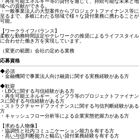
・再生可能エネルギー等の貸付を通じて、持続可能な未来と地
域への貢献ができる。
・一般事業法人の大型案件からプロジェクトファイナンス等に
至るまで、多岐にわたる領域で様々な貸付業務に携わることが
可能。
【ワークライフバランス】
柔軟な勤務時間設定やテレワークの推奨によるライフスタイル
に合わせた働き方を実現しています。
（変更の範囲）会社の定める業務
応募資格
◆必須
・金融機関で事業法人向け融資に関する実務経験がある方
◆歓迎
・LBOに関する与信経験がある方
・再生可能エネルギー、インフラ等のプロジェクトファイナン
スに関する与信経験がある方
・ストラクチャードファイナンスに関する与信判断経験がある
方
・キャッシュフロー分析等による企業実態把握力がある方
【求める人物像】
・協調性と社内コミュニケーション能力を有する方
・高い与信判断能力と幅広い貸付業務経験を有する方