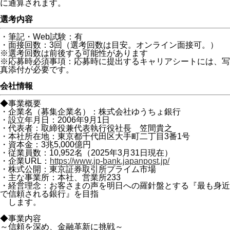
に通算されます。
選考内容
・筆記・Web試験：有
・面接回数：3回（選考回数は目安。オンライン面接可。）
※選考回数は前後する可能性があります
※応募時必須事項：応募時に提出するキャリアシートには、写
真添付が必要です。
会社情報
◆事業概要
・企業名（募集企業名）：株式会社ゆうちょ銀行
・設立年月日：2006年9月1日
・代表者：取締役兼代表執行役社長 笠間貴之
・本社所在地：東京都千代田区大手町二丁目3番1号
・資本金：3兆5,000億円
・従業員数：10,952名（2025年3月31日現在）
・企業URL：
https://www.jp-bank.japanpost.jp/
・株式公開：東京証券取引所プライム市場
・主な事業所：本社、営業所233
・経営理念：お客さまの声を明日への羅針盤とする『最も身近
で信頼される銀行』を目指
します。
◆事業内容
～信頼を深め、金融革新に挑戦～