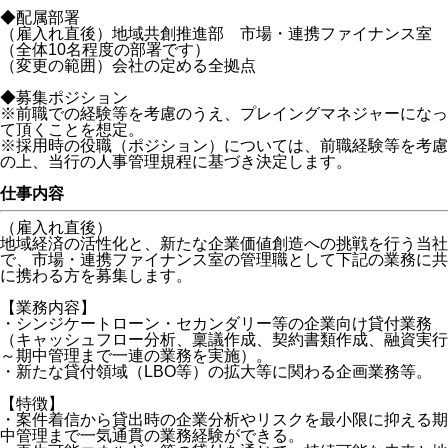
◆配属部署
（雇入れ直後）地域共創推進部 市場・連携ファイナンス室
（全体10名程度の部署です）
（変更の範囲）会社の定める全拠点
◆募集ポジション
※前職での経験等を考慮のうえ、プレイングマネジャーになっ
て頂くことを想定。
※採用時の役職（ポジション）については、前職経験等を考慮
の上、当行の人事管理規程に基づき決定します。
仕事内容
（雇入れ直後）
地域経済の活性化と、新たな企業価値創造への挑戦を行う当社
で、市場・連携ファイナンス室の管理職として下記の業務に共
に携わる方を募集します。
【業務内容】
・シンジケートローン・セカンダリー等の企業向け貸付業務
（キャッシュフロー分析、稟議作成、契約書類作成、融資実行
～期中管理まで一連の業務を実施）。
・新たな貸付領域（LBO等）の拡大等に関わる企画業務等。
【特徴】
・案件着信から貸出時の企業分析やリスクを最小限に抑える期
中管理まで一気通貫の業務経験ができる。