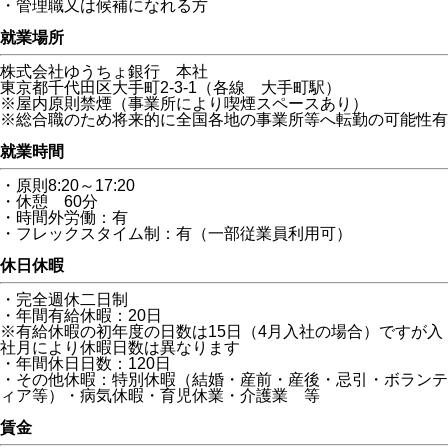
・管理職又は候補になれる方
就業場所
株式会社ゆうちょ銀行 本社
東京都千代田区大手町2-3-1（各線 大手町駅）
※屋内原則禁煙（事業所により喫煙スペースあり）
※総合職のため将来的に全国各地の事業所等へ転勤の可能性有
就業時間
・原則8:20～17:20
・休憩 60分
・時間外労働：有
・フレックスタイム制：有（一部従業員利用可）
休日休暇
・完全週休二日制
・年間有給休暇：20日
※有給休暇の初年度の日数は15日（4月入社の場合）ですが入
社月により休暇日数は異なります
・年間休日日数：120日
・その他休暇：特別休暇（結婚・産前・産後・忌引・ボランテ
ィア等）・病気休暇・育児休業・介護業 等
賃金