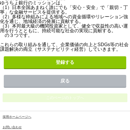
ゆうちょ銀行のミッションは、
（1）日本全国あまねく誰にでも「安心・安全」で「親切・丁
寧」な金融サービスを提供する。
（2）多様な枠組みによる地域への資金循環やリレーション強
化を通じ、地域経済の発展に貢献する。
（3）本邦最大級の機関投資家として、健全で収益性の高い運
用を行うとともに、持続可能な社会の実現に貢献する。
の３つです。
これらの取り組みを通して、企業価値の向上とSDGs等の社会
課題解決の両立（サステナビリティ経営）していきます。
登録する
戻る
このページのトップへ
採用ホームページへ
お問い合わせ