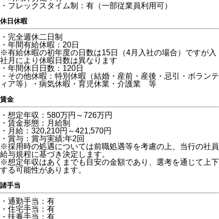
・フレックスタイム制：有（一部従業員利用可）
休日休暇
・完全週休二日制
・年間有給休暇：20日
※有給休暇の初年度の日数は15日（4月入社の場合）ですが入
社月により休暇日数は異なります
・年間休日日数：120日
・その他休暇：特別休暇（結婚・産前・産後・忌引・ボランテ
ィア等）・病気休暇・育児休業・介護業 等
賃金
・想定年収：580万円～726万円
・賃金形態：月給制
・月給：320,210円～421,570円
・賞与：賞与実績:年2回
※採用時の処遇については前職処遇等を考慮の上、当行の社員
給与規程に基づき決定します。
※想定年収はあくまでも目安の金額であり、選考を通じて上下
する可能性があります。
諸手当
・通勤手当：有
・住宅手当：有
・扶養手当：有