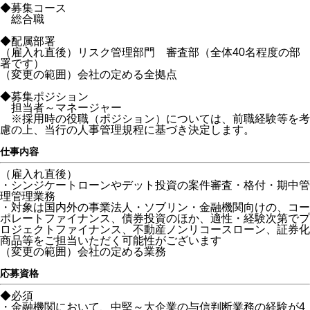
◆募集コース
総合職
◆配属部署
（雇入れ直後）リスク管理部門 審査部（全体40名程度の部
署です）
（変更の範囲）会社の定める全拠点
◆募集ポジション
担当者～マネージャー
※採用時の役職（ポジション）については、前職経験等を考
慮の上、当行の人事管理規程に基づき決定します。
仕事内容
（雇入れ直後）
・シンジケートローンやデット投資の案件審査・格付・期中管
理管理業務
・対象は国内外の事業法人・ソブリン・金融機関向けの、コー
ポレートファイナンス、債券投資のほか、適性・経験次第でプ
ロジェクトファイナンス、不動産ノンリコースローン、証券化
商品等をご担当いただく可能性がございます
（変更の範囲）会社の定める業務
応募資格
◆必須
・金融機関において、中堅～大企業の与信判断業務の経験が4