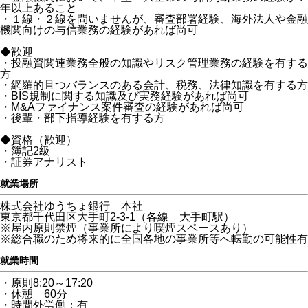
年以上あること
・１線・２線を問いませんが、審査部署経験、海外法人や金融
機関向けの与信業務の経験があれば尚可
◆歓迎
・投融資関連業務全般の知識やリスク管理業務の経験を有する
方
・網羅的且つバランスのある会計、税務、法律知識を有する方
・BIS規制に関する知識及び実務経験があれば尚可
・M&Aファイナンス案件審査の経験があれば尚可
・後輩・部下指導経験を有する方
◆資格（歓迎）
・簿記2級
・証券アナリスト
就業場所
株式会社ゆうちょ銀行 本社
東京都千代田区大手町2-3-1（各線 大手町駅）
※屋内原則禁煙（事業所により喫煙スペースあり）
※総合職のため将来的に全国各地の事業所等へ転勤の可能性有
就業時間
・原則8:20～17:20
・休憩 60分
・時間外労働：有