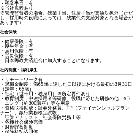
・残業手当：有
※当社規程あり
※管理監督者の場合、残業手当、住居手当が支給対象外（ただ
し、採用時の役職によっては、残業代の支給対象となる場合が
あります）
社会保険
・健康保険：有
・厚生年金：有
・雇用保険：有
・労災保険：有
日本郵政共済組合に加入することになります。
社内制度・福利厚生
・リモートワーク有
・退職金制度：満65歳に達した日以後における最初の3月31日
（定年：65歳）
・社宅（世帯用・独身用）※所定要件あり
・教育制度：中途採用者等研修、役職に応じた研修の他、eラ
ーニング（約300講座）等を用意
・資格取得助成：証券外務員、FP（ファイナンシャルプラン
ナー）、銀行業務検定試験、
証券アナリスト、社会保険労務士等
・各種社会保険完備
・財形貯蓄制度
・保険料払込団体