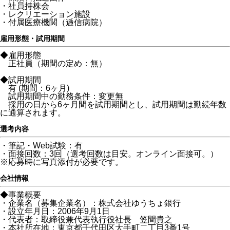
・社員持株会
・レクリエーション施設
・付属医療機関（逓信病院）
雇用形態・試用期間
◆雇用形態
正社員（期間の定め：無）
◆試用期間
有 (期間：6ヶ月)
試用期間中の勤務条件：変更無
採用の日から6ヶ月間を試用期間とし、試用期間は勤続年数
に通算されます。
選考内容
・筆記・Web試験：有
・面接回数：3回（選考回数は目安。オンライン面接可。）
※応募時に写真添付が必要です。
会社情報
◆事業概要
・企業名（募集企業名）：株式会社ゆうちょ銀行
・設立年月日：2006年9月1日
・代表者：取締役兼代表執行役社長 笠間貴之
・本社所在地：東京都千代田区大手町二丁目3番1号