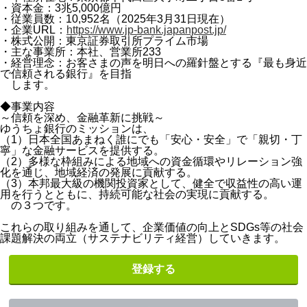
・資本金：3兆5,000億円
・従業員数：10,952名（2025年3月31日現在）
・企業URL：
https://www.jp-bank.japanpost.jp/
・株式公開：東京証券取引所プライム市場
・主な事業所：本社、営業所233
・経営理念：お客さまの声を明日への羅針盤とする『最も身近
で信頼される銀行』を目指
します。
◆事業内容
～信頼を深め、金融革新に挑戦～
ゆうちょ銀行のミッションは、
（1）日本全国あまねく誰にでも「安心・安全」で「親切・丁
寧」な金融サービスを提供する。
（2）多様な枠組みによる地域への資金循環やリレーション強
化を通じ、地域経済の発展に貢献する。
（3）本邦最大級の機関投資家として、健全で収益性の高い運
用を行うとともに、持続可能な社会の実現に貢献する。
の３つです。
これらの取り組みを通して、企業価値の向上とSDGs等の社会
課題解決の両立（サステナビリティ経営）していきます。
登録する