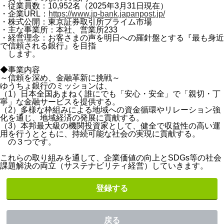
・従業員数：10,952名（2025年3月31日現在）
・企業URL：
https://www.jp-bank.japanpost.jp/
・株式公開：東京証券取引所プライム市場
・主な事業所：本社、営業所233
・経営理念：お客さまの声を明日への羅針盤とする『最も身近
で信頼される銀行』を目指
します。
◆事業内容
～信頼を深め、金融革新に挑戦～
ゆうちょ銀行のミッションは、
（1）日本全国あまねく誰にでも「安心・安全」で「親切・丁
寧」な金融サービスを提供する。
（2）多様な枠組みによる地域への資金循環やリレーション強
化を通じ、地域経済の発展に貢献する。
（3）本邦最大級の機関投資家として、健全で収益性の高い運
用を行うとともに、持続可能な社会の実現に貢献する。
の３つです。
これらの取り組みを通して、企業価値の向上とSDGs等の社会
課題解決の両立（サステナビリティ経営）していきます。
登録する
戻る