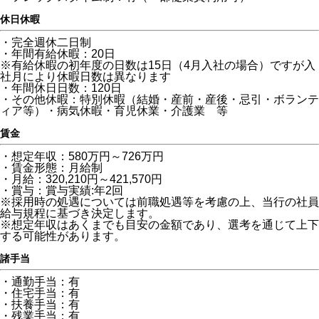
休日休暇
・完全週休二日制
・年間有給休暇：20日
※有給休暇の初年度の日数は15日（4月入社の場合）ですが入
社月により休暇日数は異なります
・年間休日日数：120日
・その他休暇：特別休暇（結婚・産前・産後・忌引・ボランテ
ィア等）・病気休暇・育児休業・介護業 等
賃金
・想定年収：580万円～726万円
・賃金形態：月給制
・月給：320,210円～421,570円
・賞与：賞与実績:年2回
※採用時の処遇については前職処遇等を考慮の上、当行の社員
給与規程に基づき決定します。
※想定年収はあくまでも目安の金額であり、選考を通じて上下
する可能性があります。
諸手当
・通勤手当：有
・住宅手当：有
・扶養手当：有
・残業手当：有