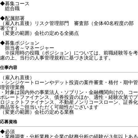
◆募集コース
総合職
◆配属部署
（雇入れ直後）リスク管理部門 審査部（全体40名程度の部
署です）
（変更の範囲）会社の定める全拠点
◆募集ポジション
担当者～マネージャー
※採用時の役職（ポジション）については、前職経験等を考
慮の上、当行の人事管理規程に基づき決定します。
仕事内容
（雇入れ直後）
・シンジケートローンやデット投資の案件審査・格付・期中管
理管理業務
・対象は国内外の事業法人・ソブリン・金融機関向けの、コー
ポレートファイナンス、債券投資のほか、適性・経験次第でプ
ロジェクトファイナンス、不動産ノンリコースローン、証券化
商品等をご担当いただく可能性がございます
（変更の範囲）会社の定める業務
応募資格
◆必須
・業種調査・分析業務と企業の財務分析の経験が３年以上ある