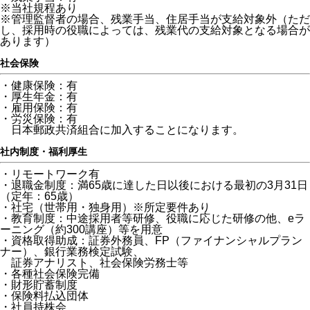
※当社規程あり
※管理監督者の場合、残業手当、住居手当が支給対象外（ただ
し、採用時の役職によっては、残業代の支給対象となる場合が
あります）
社会保険
・健康保険：有
・厚生年金：有
・雇用保険：有
・労災保険：有
日本郵政共済組合に加入することになります。
社内制度・福利厚生
・リモートワーク有
・退職金制度：満65歳に達した日以後における最初の3月31日
（定年：65歳）
・社宅（世帯用・独身用）※所定要件あり
・教育制度：中途採用者等研修、役職に応じた研修の他、eラ
ーニング（約300講座）等を用意
・資格取得助成：証券外務員、FP（ファイナンシャルプラン
ナー）、銀行業務検定試験、
証券アナリスト、社会保険労務士等
・各種社会保険完備
・財形貯蓄制度
・保険料払込団体
・社員持株会