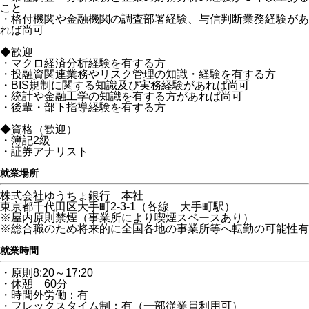
こと
・格付機関や金融機関の調査部署経験、与信判断業務経験があ
れば尚可
◆歓迎
・マクロ経済分析経験を有する方
・投融資関連業務やリスク管理の知識・経験を有する方
・BIS規制に関する知識及び実務経験があれば尚可
・統計や金融工学の知識を有する方があれば尚可
・後輩・部下指導経験を有する方
◆資格（歓迎）
・簿記2級
・証券アナリスト
就業場所
株式会社ゆうちょ銀行 本社
東京都千代田区大手町2-3-1（各線 大手町駅）
※屋内原則禁煙（事業所により喫煙スペースあり）
※総合職のため将来的に全国各地の事業所等へ転勤の可能性有
就業時間
・原則8:20～17:20
・休憩 60分
・時間外労働：有
・フレックスタイム制：有（一部従業員利用可）