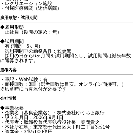
・レクリエーション施設
・付属医療機関（逓信病院）
雇用形態・試用期間
◆雇用形態
正社員（期間の定め：無）
◆試用期間
有 (期間：6ヶ月)
試用期間中の勤務条件：変更無
採用の日から6ヶ月間を試用期間とし、試用期間は勤続年数
に通算されます。
選考内容
・筆記・Web試験：有
・面接回数：3回（選考回数は目安。オンライン面接可。）
※応募時に写真添付が必要です。
会社情報
◆事業概要
・企業名（募集企業名）：株式会社ゆうちょ銀行
・設立年月日：2006年9月1日
・代表者：取締役兼代表執行役社長 笠間貴之
・本社所在地：東京都千代田区大手町二丁目3番1号
・資本金：3兆5,000億円